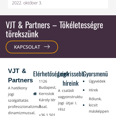
2022. október 3.
VJT & Partners
– Tökéletességre
törekszünk
KAPCSOLAT
VJT &
Elérhetőségeink
Legfrissebb
Gyorsmenü
Partners
híreink
1126
Ügyvédek
Budapest,
A hatékony
Hírek
A családi
Kernstok
jogi
vagyonstrukturálás
Rólunk,
Károly tér
szolgáltatás
jogi útjai I.
kicsit
8.
professzionalizmussal,
rész
másképpen
dinamizmussal,
+36 1 501