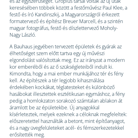
és az egyszerűséget. Gropius társai voltak az új utak
keresésében többek között a festőművész Paul Klee, a
festő és író Kandinszkij, a Magyarországról érkezett
formatervező és építész Breuer Marcell, és a szintén
magyar fotográfus, festő és díszlettervező Moholy-
Nagy László.
A Bauhaus jegyében tervezett épületek és gyárak az
élhetőséget szem előtt tartva egy új művészi
elgondolást valósítottak meg. Ez az irányzat a modern
kor emberéből és az ő szükségleteiből indult ki.
Kimondta, hogy a mai ember munkájához tér és fény
kell. Az építészek a tér legjobb kihasználása
érdekében kockákat, téglatesteket és különböző
hasábokat illesztettek esztétikusan egymáshoz, a fény
pedig a homlokzaton sorakozó számtalan ablakon át
áramlott be az épületekbe. Új anyagokkal
kísérleteztek, melyek ezeknek a céloknak megfeleltek:
előszeretettel használták a betont, mint építőanyagot,
és a nagy üvegfelületeket acél- és fémszerkezetekkel
erősítették meg.