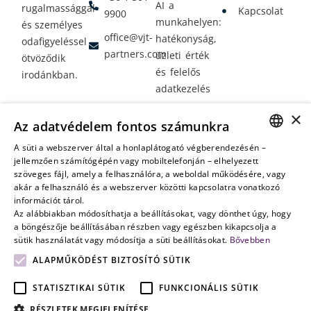
AI a
rugalmassággal
Kapcsolat
9900
munkahelyen:
és személyes
office@vjt-
hatékonyság,
odafigyeléssel
partners.com
üzleti érték
ötvöződik
és felelős
irodánkban.
adatkezelés
Vagyontervezés:
×
Az adatvédelem fontos számunkra
amikor a jövő
nem a
A süti a webszerver által a honlaplátogató végberendezésén –
HUNGARIAN
jellemzően számítógépén vagy mobiltelefonján – elhelyezett
véletlenen
szöveges fájl, amely a felhasználóra, a weboldal működésére, vagy
múlik
ENGLISH
akár a felhasználó és a webszerver közötti kapcsolatra vonatkozó
információt tárol.
Az alábbiakban módosíthatja a beállításokat, vagy dönthet úgy, hogy
a böngészője beállításában részben vagy egészben kikapcsolja a
sütik használatát vagy módosítja a süti beállításokat.
Bővebben
ALAPMŰKÖDÉST BIZTOSÍTÓ SÜTIK
STATISZTIKAI SÜTIK
FUNKCIONÁLIS SÜTIK
RÉSZLETEK MEGJELENÍTÉSE