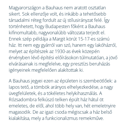
Magyarországon a Bauhaus nem aratott osztatlan
sikert. Sok ellenzője volt, és inkább a tehetősebb
társadalmi réteg fordult az új stílusirányzat felé. Így
történhetett, hogy Budapesten főként a Bauhaus
kifinomultabb, nagyvonalúbb változata terjedt el.
Ennek szép példája a Margit körút 15-17-es számú
ház. Itt nem egy gyárról van szó, hanem egy lakóházról,
melyet az építészek az 1930-as évek közepén
érvényben lévő építési előírásokon túlmutatóan, a jövő
elvárásainak is megfelelve, egy presztízs beruházás
igényeinek megfelelően alakítottak ki.
A Bauhaus jegyei ezen az épületen is szembeötlőek: a
lapos tető, a tömbök arányos elhelyezkedése, a nagy
üvegfelületek, és a tökéletes helykihasználás. A
Rózsadombra felkúszó telken épült ház hátul öt
emeletes, de elől, ahol több hely van, hét emeletnyire
magasodik. De az igazi csoda mégiscsak a ház belső
kialakítása, mely a funkcionalizmus remekműve.