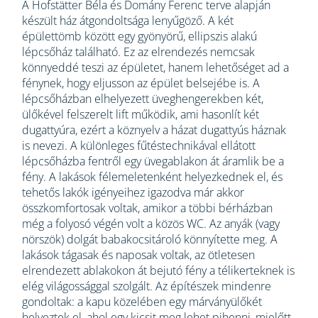
A Hofstätter Béla és Domány Ferenc terve alapján
készült ház átgondoltsága lenyűgöző. A két
épülettömb között egy gyönyörű, ellipszis alakú
lépcsőház található. Ez az elrendezés nemcsak
könnyeddé teszi az épületet, hanem lehetőséget ad a
fénynek, hogy eljusson az épület belsejébe is. A
lépcsőházban elhelyezett üveghengerekben két,
ülőkével felszerelt lift működik, ami hasonlít két
dugattyúra, ezért a köznyelv a házat dugattyús háznak
is nevezi. A különleges fűtéstechnikával ellátott
lépcsőházba fentről egy üvegablakon át áramlik be a
fény. A lakások félemeletenként helyezkednek el, és
tehetős lakók igényeihez igazodva már akkor
összkomfortosak voltak, amikor a többi bérházban
még a folyosó végén volt a közös WC. Az anyák (vagy
nörszök) dolgát babakocsitároló könnyítette meg. A
lakások tágasak és naposak voltak, az ötletesen
elrendezett ablakokon át bejutó fény a télikerteknek is
elég világossággal szolgált. Az építészek mindenre
gondoltak: a kapu közelében egy márványülőkét
helyeztek el, ahol egy kicsit meg lehet pihenni, mielőtt