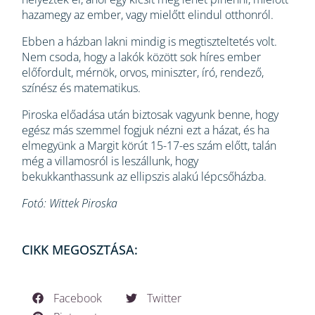
hazamegy az ember, vagy mielőtt elindul otthonról.
Ebben a házban lakni mindig is megtiszteltetés volt.
Nem csoda, hogy a lakók között sok híres ember
előfordult, mérnök, orvos, miniszter, író, rendező,
színész és matematikus.
Piroska előadása után biztosak vagyunk benne, hogy
egész más szemmel fogjuk nézni ezt a házat, és ha
elmegyünk a Margit körút 15-17-es szám előtt, talán
még a villamosról is leszállunk, hogy
bekukkanthassunk az ellipszis alakú lépcsőházba.
Fotó: Wittek Piroska
CIKK MEGOSZTÁSA:
Facebook
Twitter