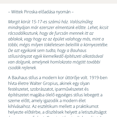
– Wittek Piroska előadása nyomán –
Margit körút 15-17-es számú ház. Valószínűleg
mindnyájan már ezerszer elmentünk előtte. Lehet, kicsit
rácsodálkoztunk, hogy de furcsán mennek itt az
ablakok, vagy hogy ez az épület valahogy más, mint a
többi, mégis milyen tökéletesen beleillik a környezetébe.
De azt egyikünk sem tudta, hogy a Bauhaus
stílusirányzat egyik kiemelkedő építészeti alkotásával
van dolgunk, amelynek homlokzata mögött további
csodák rejlenek.
A Bauhaus stílus a modern kor úttörője volt. 1919-ben
hívta életre Walter Gropius, akinek egy olyan
festészetet, szobrászatot, iparművészetet és
építészetet magába ölelő egységes stílus lebegett a
szeme előtt, amely igazodik a modern élet
kihívásaihoz. Az esztétikum mellett a praktikumot
helyezte előtérbe, a díszítések helyett a letisztultságot