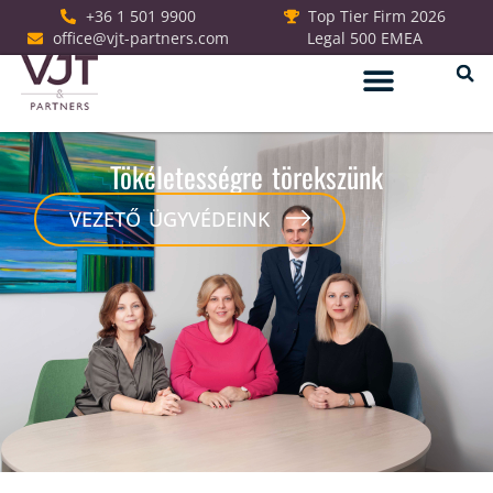
+36 1 501 9900
Top Tier Firm 2026
office@vjt-partners.com
Legal 500 EMEA
Jogi szolgáltatások
Tökéletességre törekszünk
VEZETŐ ÜGYVÉDEINK