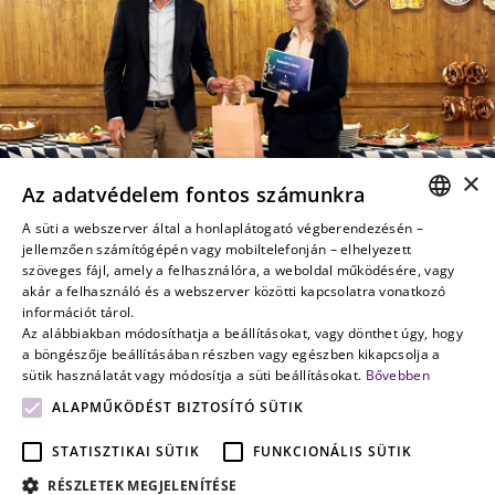
belevágni a cégünk
A Doing Business in
szűkösnek bizonyul,
eladásába? Adódhat
Hungary 2024 egy
és a cég
olyan helyzet, ahol a
hasznos kézikönyv
érdeklődése külföld
versenyben maradás
mindazon
felé fordul. A
csak részleges vagy
magánszemélyek és
külföldi terjeszkedés
teljes
cégek számára, akik
egy nagy ugrás az
tulajdonosváltással
befektetési
ismeretlenbe.
oldható meg, de az
×
lehetőségként
Füzetünk egy
Az adatvédelem fontos számunkra
is lehet, hogy a
tekintenek
izgalmas tranzakció
fiatalabb generáció
A süti a webszerver által a honlaplátogató végberendezésén –
Magyarországra. A
bemutatásán
HUNGARIAN
már nem akarja
jellemzően számítógépén vagy mobiltelefonján – elhelyezett
jól strukturált
keresztül teszi
továbbvinni az
szöveges fájl, amely a felhasználóra, a weboldal működésére, vagy
ENGLISH
kézikönyv
ismerőssé ezt a
akár a felhasználó és a webszerver közötti kapcsolatra vonatkozó
üzletet, az idősebb
nélkülözhetetlen
sokaknak még
információt tárol.
pedig már
forrás mindazok
ismeretlen területet.
Az alábbiakban módosíthatja a beállításokat, vagy dönthet úgy, hogy
visszavonulásra
a böngészője beállításában részben vagy egészben kikapcsolja a
számára, akik üzleti
Túravezetőnk a
gondol. De lehet,
sütik használatát vagy módosítja a süti beállításokat.
Bővebben
vállalkozás
külföldi tranzakciók
hogy valaki az élet
létrehozását tervezik
világába Dr. Lovretity
ALAPMŰKÖDÉST BIZTOSÍTÓ SÜTIK
más területén akar
– vagy már
András.
újat alkotni. És jön a
STATISZTIKAI SÜTIK
FUNKCIONÁLIS SÜTIK
működtetnek egyet
Gratulálunk a VJT tanulmányíró
kérdés: akkor most
– Magyarországon.
RÉSZLETEK MEGJELENÍTÉSE
eladjam a cégem?
LETÖLTÉS