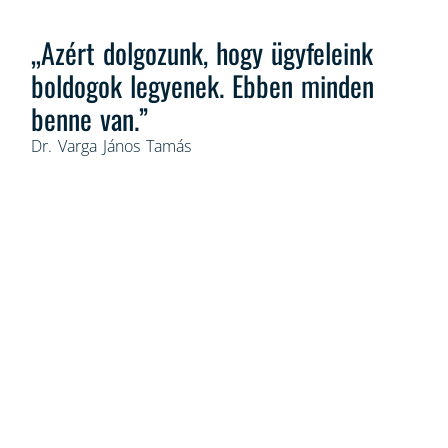
„Azért dolgozunk, hogy ügyfeleink
boldogok legyenek. Ebben minden
benne van.”
Dr. Varga János Tamás
AI és
ESG
Antikorrupció
Digitalizáció