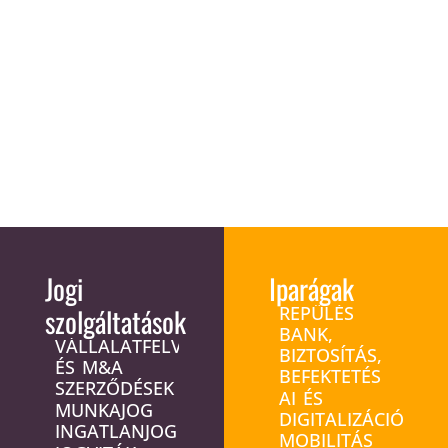
Jogi
Iparágak
szolgáltatások
REPÜLÉS
BANK,
VÁLLALATFELVÁSÁRLÁS
BIZTOSÍTÁS,
ÉS M&A
BEFEKTETÉS
SZERZŐDÉSEK
AI ÉS
MUNKAJOG
DIGITALIZÁCIÓ
INGATLANJOG
MOBILITÁS